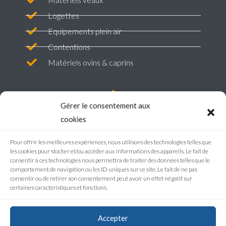
Logettes
Equipements plein air
Contentions
Matériels ovins & caprins
Gérer le consentement aux
LIENS
cookies
Pour offrir les meilleures expériences, nous utilisons des technologies telles que
Plan de site
les cookies pour stocker et/ou accéder aux informations des appareils. Le fait de
Mentions légales
consentir à ces technologies nous permettra de traiter des données telles que le
comportement de navigation ou les ID uniques sur ce site. Le fait de ne pas
Politique de confidentialité
consentir ou de retirer son consentement peut avoir un effet négatif sur
certaines caractéristiques et fonctions.
RÉALISATION
Accepter