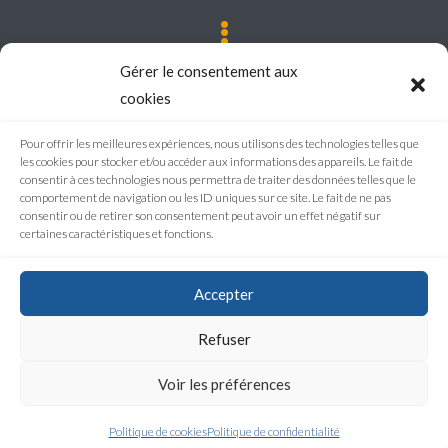
LIENS
Gérer le consentement aux
cookies
Plan de site
Pour offrir les meilleures expériences, nous utilisons des technologies telles que
Mentions légales
les cookies pour stocker et/ou accéder aux informations des appareils. Le fait de
consentir à ces technologies nous permettra de traiter des données telles que le
Politique de confidentialité
comportement de navigation ou les ID uniques sur ce site. Le fait de ne pas
consentir ou de retirer son consentement peut avoir un effet négatif sur
certaines caractéristiques et fonctions.
RÉALISATION
Accepter
Refuser
Voir les préférences
Agence de communication
Politique de cookies
Politique de confidentialité